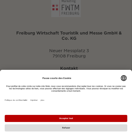
Freiburg Wirtschaft Touristik und Messe GmbH &
Co. KG
Neuer Messplatz 3
79108 Freiburg
Kontakt
eventportal@fwtm.de
Signaler des manifestations
Portail du tourisme: visit.freiburg.de
Politique de confidentialité
Imprimer