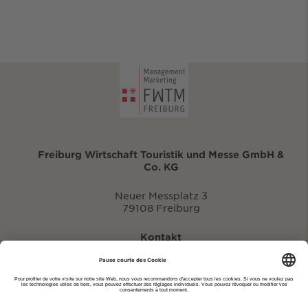
Freiburg Wirtschaft Touristik und Messe GmbH &
Co. KG
Neuer Messplatz 3
79108 Freiburg
Kontakt
eventportal@fwtm.de
Signaler des manifestations