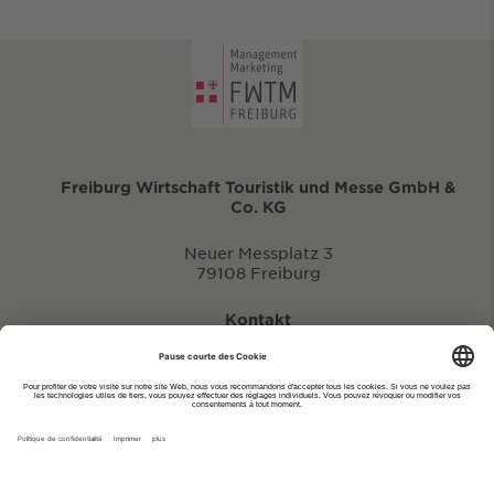
Freiburg Wirtschaft Touristik und Messe GmbH &
Co. KG
Neuer Messplatz 3
79108 Freiburg
Kontakt
eventportal@fwtm.de
Signaler des manifestations
Portail du tourisme: visit.freiburg.de
Politique de confidentialité