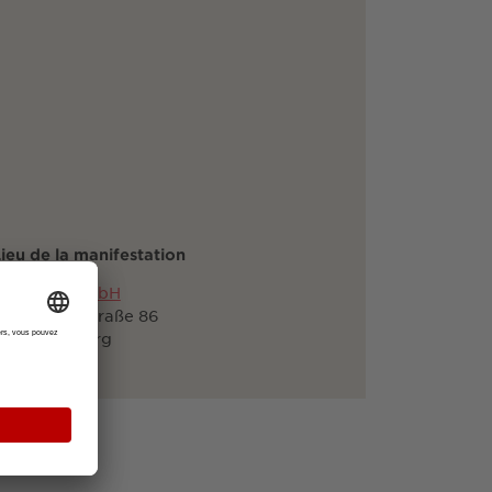
ieu de la manifestation
Zypresse GmbH
reisacher Straße 86
9110 Freiburg