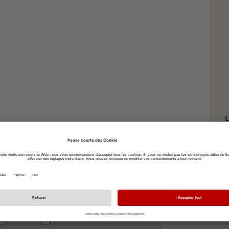
L
B
7
à vélo
à pied