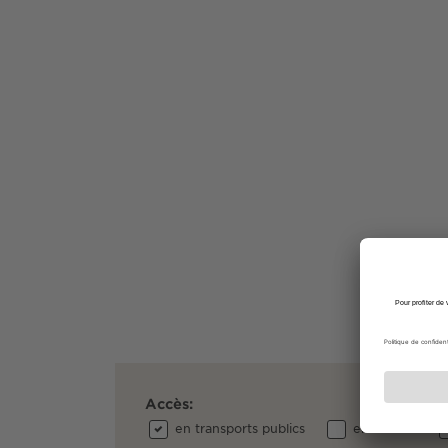
Accès:
en transports publics
en voiture