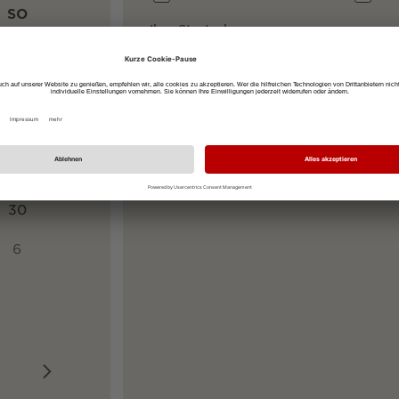
SO
Ihre Startadresse
2
9
Ihre Zieladresse
Am Predigertor, 79098 Freiburg
16
23
30
6