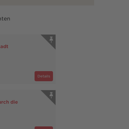
nten
tadt
Details
rch die