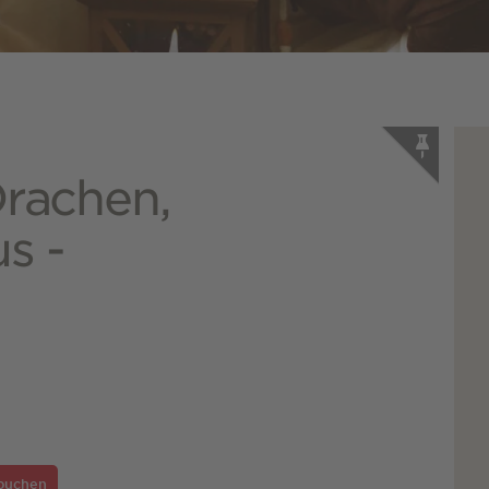
Drachen,
us -
 buchen