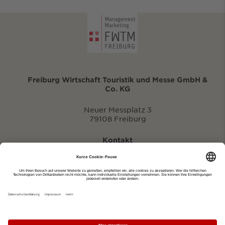
Freiburg Wirtschaft Touristik und Messe GmbH &
Co. KG
Neuer Messplatz 3
79108 Freiburg
Kontakt
eventportal@fwtm.de
Neue Veranstaltung eintragen
Tourismusportal visit.freiburg.de
Datenschutzerklärung