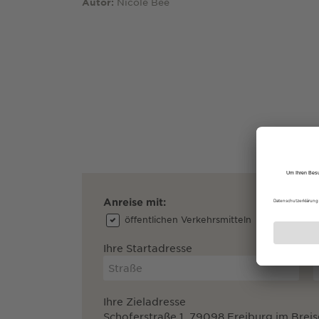
Nicole Bee
Autor:
Anreise mit:
öffentlichen Verkehrsmitteln
dem Au
Ihre Startadresse
Ihre Zieladresse
Schoferstraße 1, 79098 Freiburg im Brei