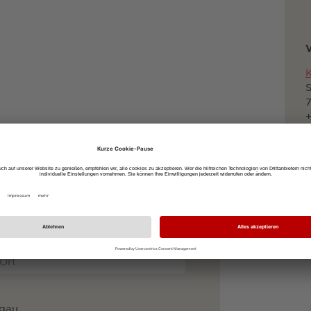
V
K
S
7
+
to
dem Fahrrad
zu Fuß
sgau