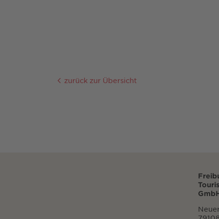
zurück zur Übersicht
Freib
Touri
GmbH
Neuer
79108