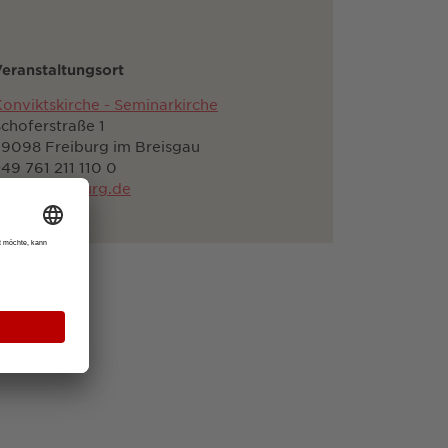
eranstaltungsort
onviktskirche - Seminarkirche
choferstraße 1
9098 Freiburg im Breisgau
49 761 211 110 0
cb@cb-freiburg.de