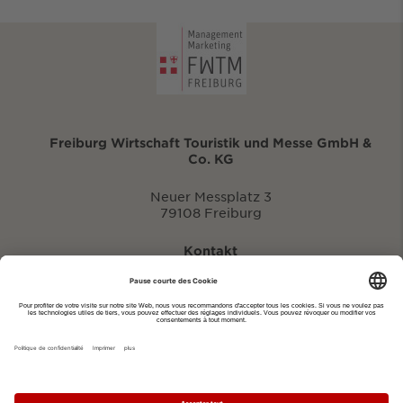
Freiburg Wirtschaft Touristik und Messe GmbH &
Co. KG
Neuer Messplatz 3
79108 Freiburg
Kontakt
eventportal@fwtm.de
Signaler des manifestations
Portail du tourisme: visit.freiburg.de
Politique de confidentialité