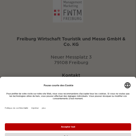
Freiburg Wirtschaft Touristik und Messe GmbH &
Co. KG
Neuer Messplatz 3
79108 Freiburg
Kontakt
eventportal@fwtm.de
Signaler des manifestations
Portail du tourisme: visit.freiburg.de
Politique de confidentialité
Imprimer