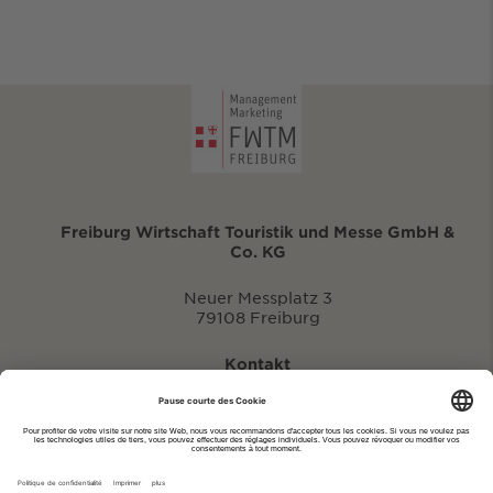
Freiburg Wirtschaft Touristik und Messe GmbH &
Co. KG
Neuer Messplatz 3
79108 Freiburg
Kontakt
eventportal@fwtm.de
Signaler des manifestations