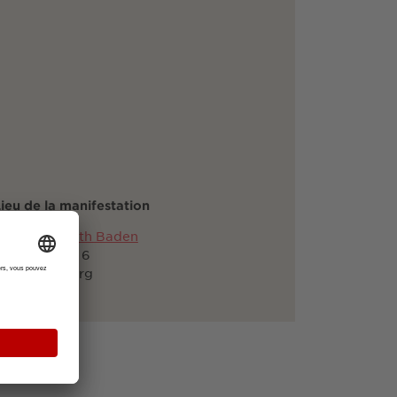
ieu de la manifestation
DIGIHUB South Baden
anferstraße 6
9108 Freiburg