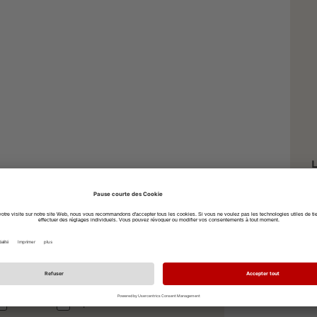
L
H
7
à vélo
à pied