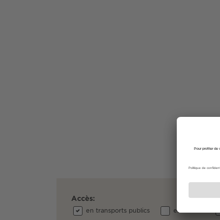
Accès:
en transports publics
en voiture