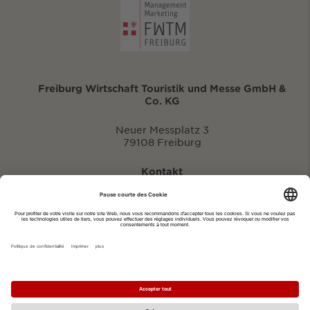
Freiburg Wirtschaft Touristik und Messe GmbH &
Co. KG
Neuer Messplatz 3
79108 Freiburg
Kontakt
eventportal@fwtm.de
Signaler des manifestations
Portail du tourisme: visit.freiburg.de
Politique de confidentialité
Imprimer