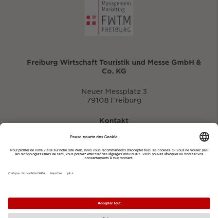
Freiburg Wirtschaft Touristik und Messe GmbH &
Co. KG
Neuer Messplatz 3
79108 Freiburg
Kontakt
eventportal@fwtm.de
Signaler des manifestations
Portail du tourisme: visit.freiburg.de
Politique de confidentialité
Imprimer