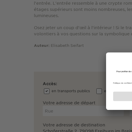
l'entrée. L'entrée ressemble à une crypte ro
étages supérieurs sont moins nombreuses, les
lumineuses.
Osez jeter un coup d'œil à l'intérieur ! Si le t
volontiers à vos questions sur la symbolique de
Elisabeth Seifart
Auteur:
Accès:
en transports publics
en voiture
Votre adresse de départ
Votre adresse de destination
Schoferstraße 2, 79098 Freiburg im Brei