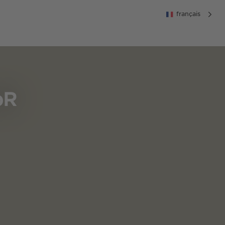
français
bR