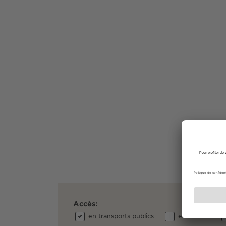
Accès:
en transports publics
en voiture