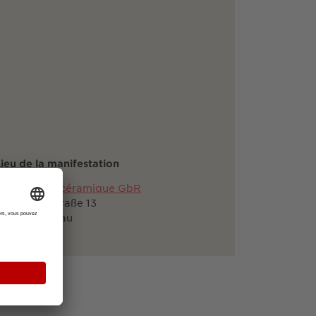
ieu de la manifestation
Forum de la céramique GbR
chönbergstraße 13
79299 Wittnau