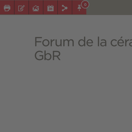
0
Forum de la cé
GbR