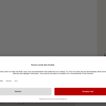
L
S
à vélo
à pied