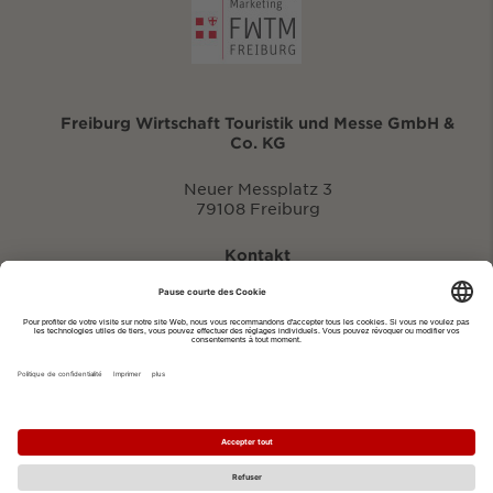
Freiburg Wirtschaft Touristik und Messe GmbH &
Co. KG
Neuer Messplatz 3
79108 Freiburg
Kontakt
eventportal@fwtm.de
Signaler des manifestations
Portail du tourisme: visit.freiburg.de
Politique de confidentialité
Imprimer