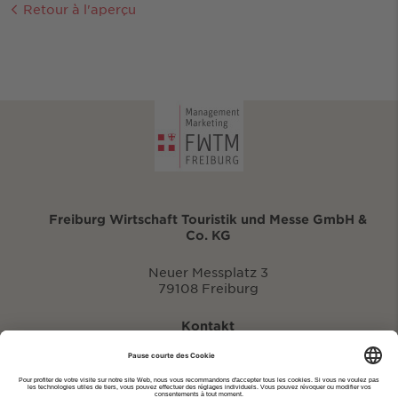
Retour à l'aperçu
Freiburg Wirtschaft Touristik und Messe GmbH &
Co. KG
Neuer Messplatz 3
79108 Freiburg
Kontakt
eventportal@fwtm.de
Signaler des manifestations