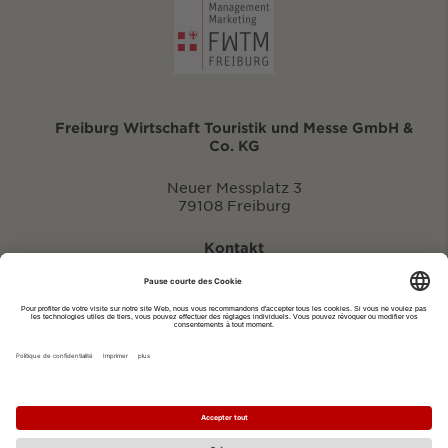
Freiburg Wirtschaft Touristik und Messe GmbH &
Co. KG
Neuer Messplatz 3
79108 Freiburg
Kontakt
eventportal@fwtm.de
Signaler des manifestations
Portail du tourisme: visit.freiburg.de
Politique de confidentialité
Imprimer