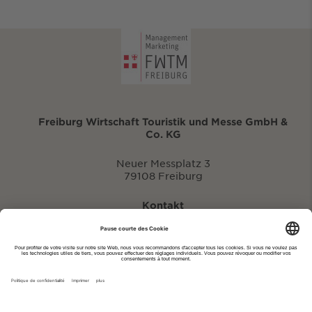
Freiburg Wirtschaft Touristik und Messe GmbH &
Co. KG
Neuer Messplatz 3
79108 Freiburg
Kontakt
eventportal@fwtm.de
Signaler des manifestations
Portail du tourisme: visit.freiburg.de
Politique de confidentialité