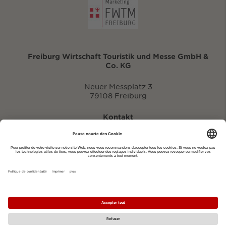
Freiburg Wirtschaft Touristik und Messe GmbH &
Co. KG
Neuer Messplatz 3
79108 Freiburg
Kontakt
eventportal@fwtm.de
Signaler des manifestations
Portail du tourisme: visit.freiburg.de
Politique de confidentialité
Imprimer