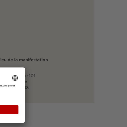
ieu de la manifestation
M3B GmbH
indorffstraße 101
28215 Bremen
0421 3505 588