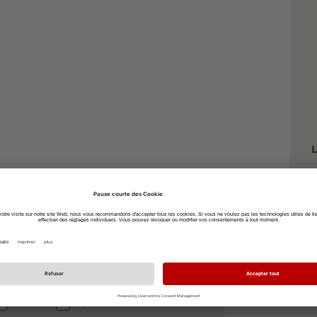
L
F
à vélo
à pied