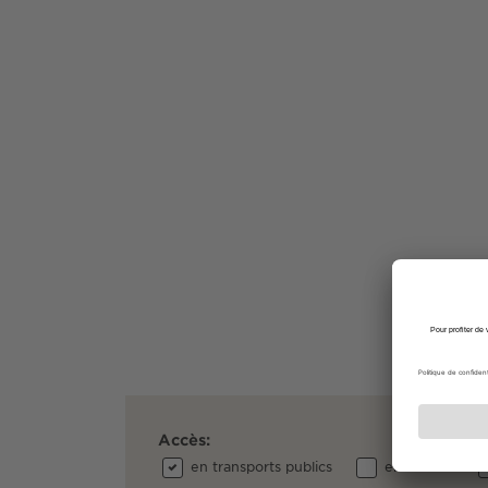
Accès:
en transports publics
en voiture