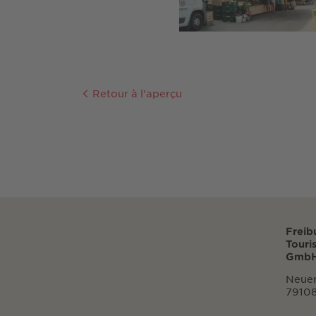
Retour à l'aperçu
Freib
Touri
GmbH
Neuer
79108