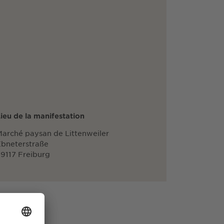
ieu de la manifestation
arché paysan de Littenweiler
bneterstraße
9117 Freiburg