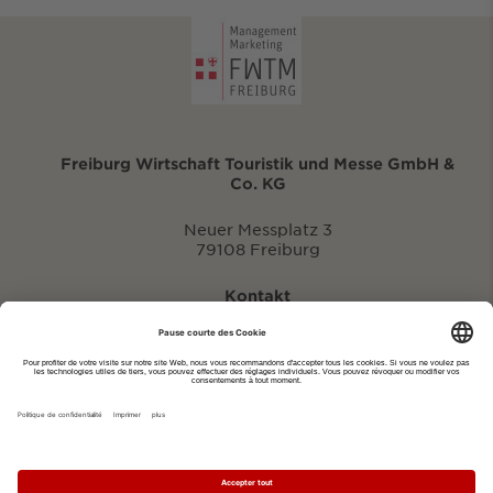
Freiburg Wirtschaft Touristik und Messe GmbH &
Co. KG
Neuer Messplatz 3
79108 Freiburg
Kontakt
eventportal@fwtm.de
Signaler des manifestations
Portail du tourisme: visit.freiburg.de
Politique de confidentialité
Imprimer