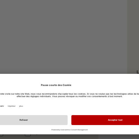
L
O
S
7
à vélo
à pied