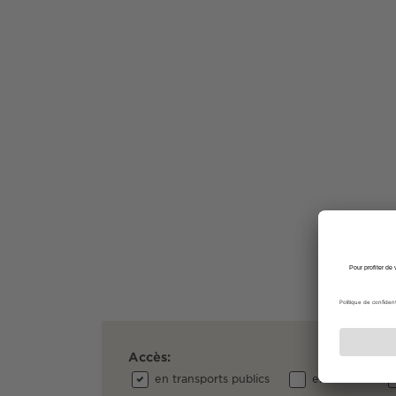
Accès:
en transports publics
en voiture