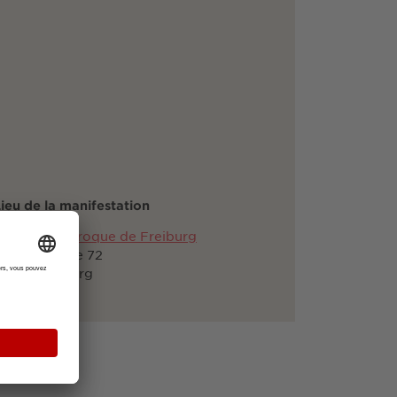
ieu de la manifestation
rchestre baroque de Freiburg
chützenallee 72
9102 Freiburg