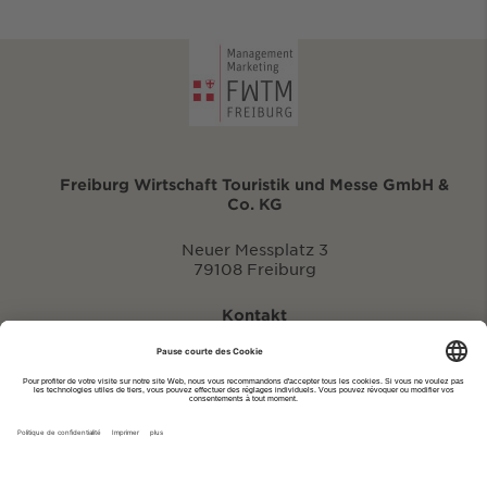
Freiburg Wirtschaft Touristik und Messe GmbH &
Co. KG
Neuer Messplatz 3
79108 Freiburg
Kontakt
eventportal@fwtm.de
Signaler des manifestations
Portail du tourisme: visit.freiburg.de
Politique de confidentialité