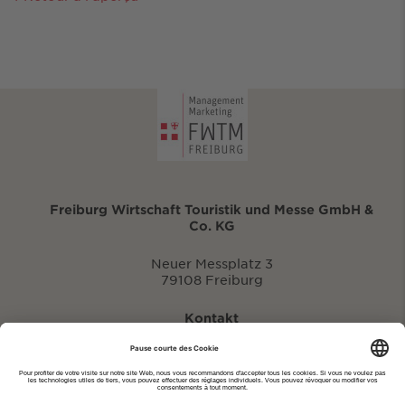
Freiburg Wirtschaft Touristik und Messe GmbH &
Co. KG
Neuer Messplatz 3
79108 Freiburg
Kontakt
eventportal@fwtm.de
Signaler des manifestations