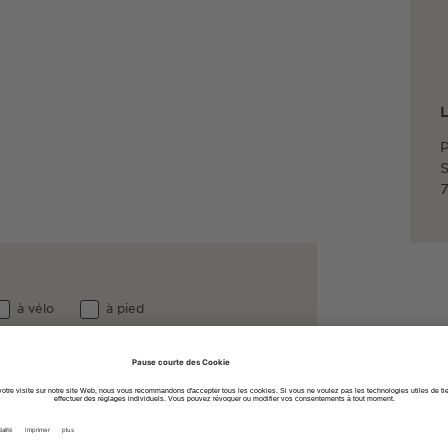
L
P
S
7
à vélo
à pied
 Breisgau