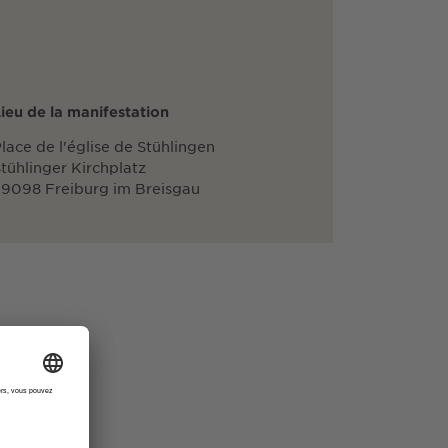
ieu de la manifestation
lace de l'église de Stühlingen
tühlinger Kirchplatz
9098 Freiburg im Breisgau