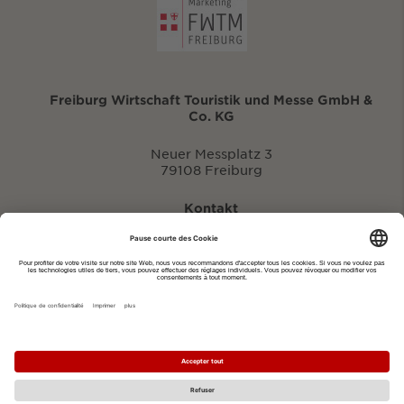
Freiburg Wirtschaft Touristik und Messe GmbH &
Co. KG
Neuer Messplatz 3
79108 Freiburg
Kontakt
eventportal@fwtm.de
Signaler des manifestations
Portail du tourisme: visit.freiburg.de
Politique de confidentialité
Imprimer