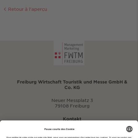
Retour à l'aperçu
Freiburg Wirtschaft Touristik und Messe GmbH &
Co. KG
Neuer Messplatz 3
79108 Freiburg
Kontakt
eventportal@fwtm.de
Signaler des manifestations