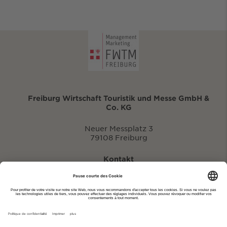
Freiburg Wirtschaft Touristik und Messe GmbH &
Co. KG
Neuer Messplatz 3
79108 Freiburg
Kontakt
eventportal@fwtm.de
Signaler des manifestations
Portail du tourisme: visit.freiburg.de