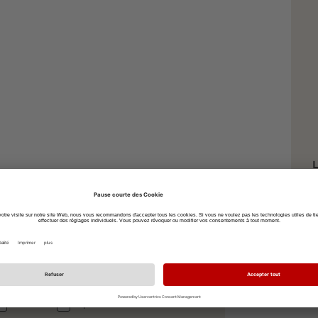
L
S
7
à vélo
à pied