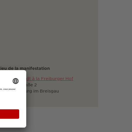
ieu de la manifestation
alle Humboldt à la Freiburger Hof
Humboldtstraße 2
9098 Freiburg im Breisgau