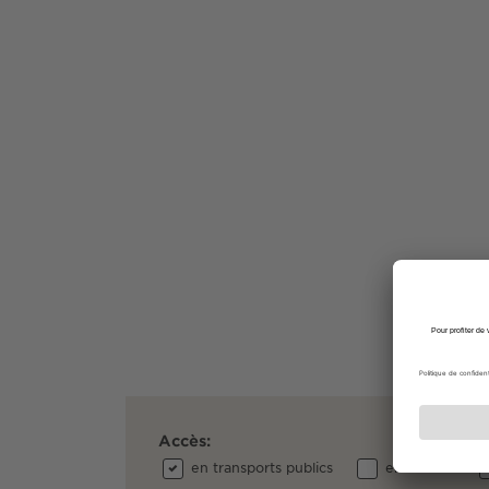
Accès:
en transports publics
en voiture