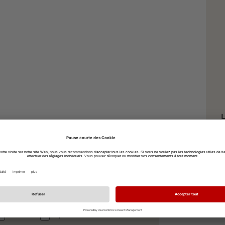
L
S
7
à vélo
à pied