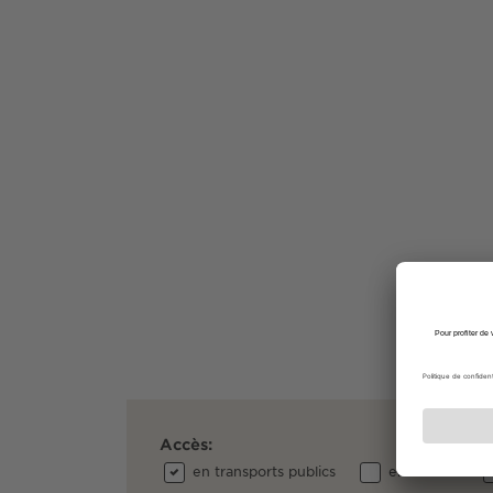
Accès:
en transports publics
en voiture