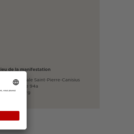
ieu de la manifestation
alle paroissiale Saint-Pierre-Canisius
Auwaldstraße 94a
9110 Freiburg