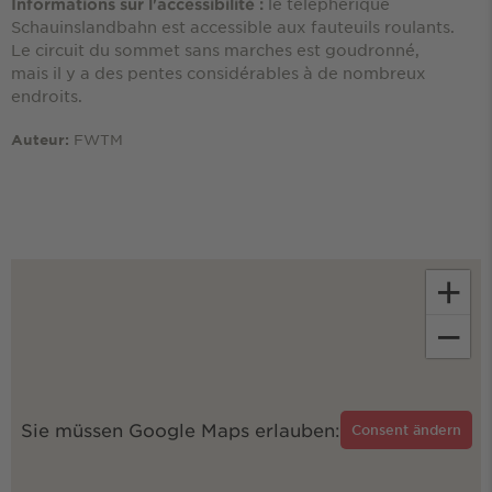
le téléphérique
Informations sur l'accessibilité :
Schauinslandbahn est accessible aux fauteuils roulants.
Le circuit du sommet sans marches est goudronné,
mais il y a des pentes considérables à de nombreux
endroits.
FWTM
Auteur:
+
−
Sie müssen Google Maps erlauben:
Consent ändern