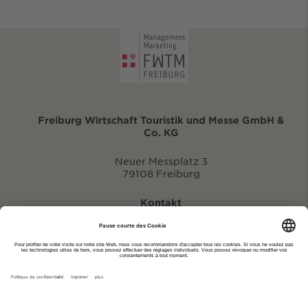
Freiburg Wirtschaft Touristik und Messe GmbH &
Co. KG
Neuer Messplatz 3
79108 Freiburg
Kontakt
eventportal@fwtm.de
Signaler des manifestations
Portail du tourisme: visit.freiburg.de
Politique de confidentialité