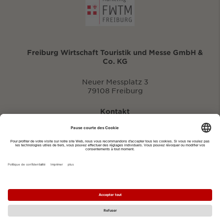
Freiburg Wirtschaft Touristik und Messe GmbH &
Co. KG
Neuer Messplatz 3
79108 Freiburg
Kontakt
eventportal@fwtm.de
Signaler des manifestations
Portail du tourisme: visit.freiburg.de
Politique de confidentialité
Imprimer