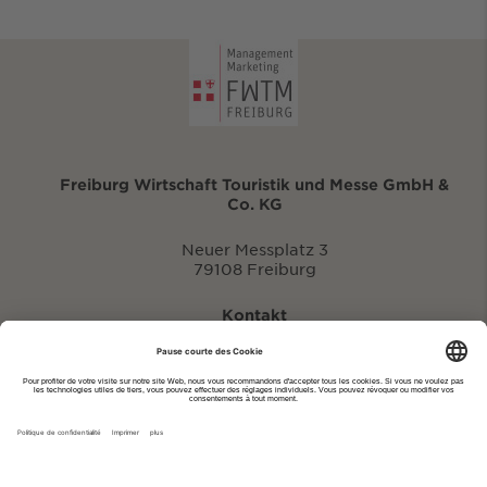
Freiburg Wirtschaft Touristik und Messe GmbH &
Co. KG
Neuer Messplatz 3
79108 Freiburg
Kontakt
eventportal@fwtm.de
Signaler des manifestations
Portail du tourisme: visit.freiburg.de
Politique de confidentialité