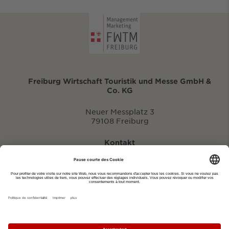
Freiburg Wirtschaft Touristik und Messe GmbH &
Co. KG
Neuer Messplatz 3
79108 Freiburg
Kontakt
eventportal@fwtm.de
Signaler des manifestations
Portail du tourisme: visit.freiburg.de
Politique de confidentialité