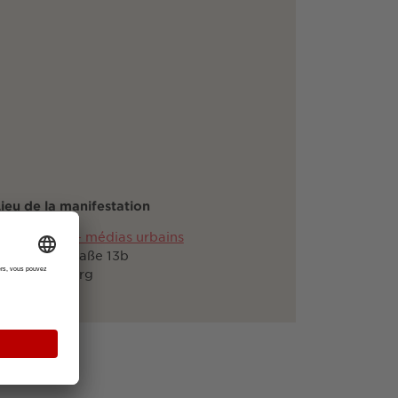
ieu de la manifestation
ous-culture - médias urbains
ähringer Straße 13b
9108 Freiburg