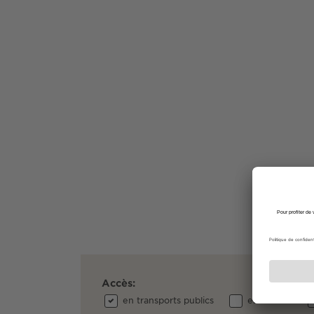
Accès:
en transports publics
en voiture