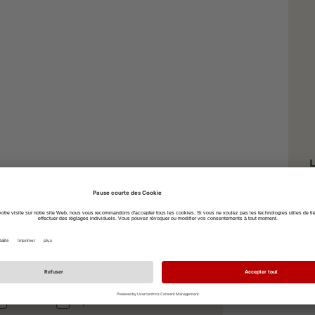
L
s
Z
7
à vélo
à pied