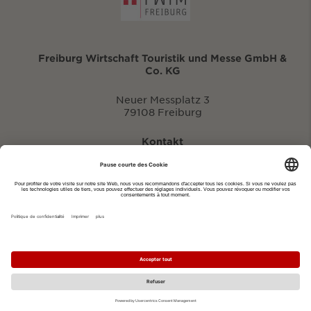
Freiburg Wirtschaft Touristik und Messe GmbH &
Co. KG
Neuer Messplatz 3
79108 Freiburg
Kontakt
eventportal@fwtm.de
Signaler des manifestations
Portail du tourisme: visit.freiburg.de
Politique de confidentialité
Imprimer