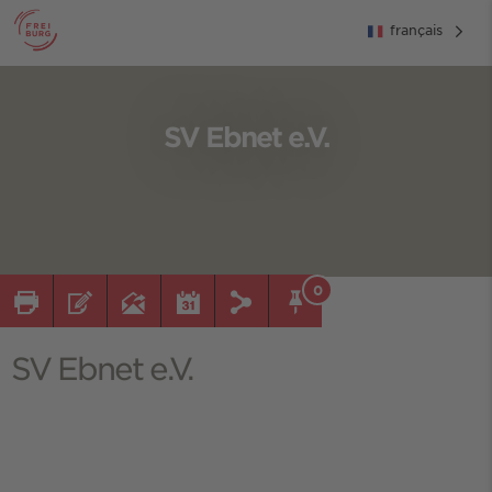
français
SV Ebnet e.V.
0
SV Ebnet e.V.