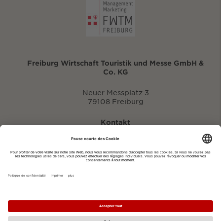
Freiburg Wirtschaft Touristik und Messe GmbH &
Co. KG
Neuer Messplatz 3
79108 Freiburg
Kontakt
eventportal@fwtm.de
Signaler des manifestations
Portail du tourisme: visit.freiburg.de
Politique de confidentialité
Imprimer