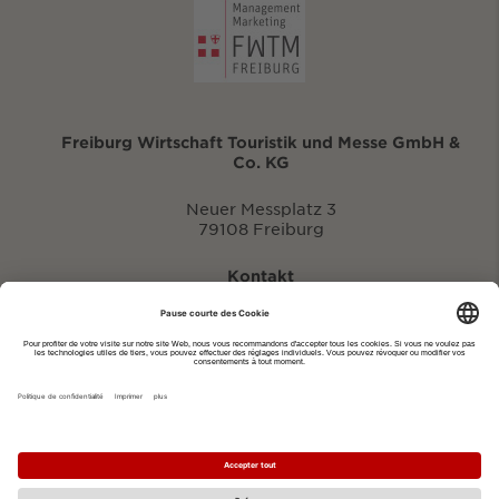
Freiburg Wirtschaft Touristik und Messe GmbH &
Co. KG
Neuer Messplatz 3
79108 Freiburg
Kontakt
eventportal@fwtm.de
Signaler des manifestations
Portail du tourisme: visit.freiburg.de
Politique de confidentialité
Imprimer