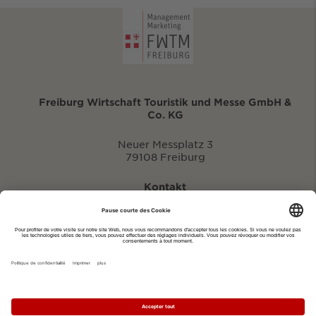
Freiburg Wirtschaft Touristik und Messe GmbH &
Co. KG
Neuer Messplatz 3
79108 Freiburg
Kontakt
eventportal@fwtm.de
Signaler des manifestations
Portail du tourisme: visit.freiburg.de
Politique de confidentialité
Imprimer