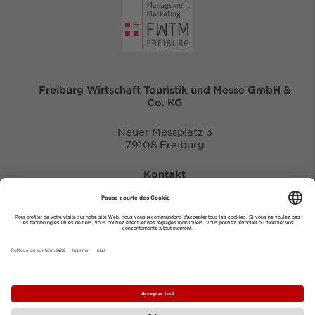
Freiburg Wirtschaft Touristik und Messe GmbH &
Co. KG
Neuer Messplatz 3
79108 Freiburg
Kontakt
eventportal@fwtm.de
Signaler des manifestations
Portail du tourisme: visit.freiburg.de
Politique de confidentialité
Imprimer