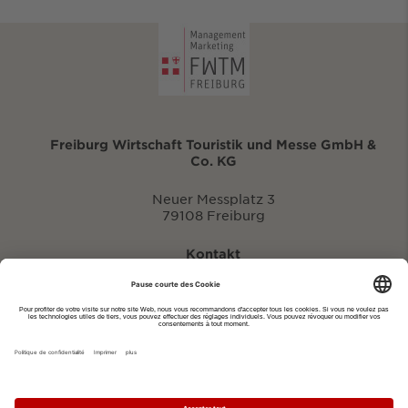
Freiburg Wirtschaft Touristik und Messe GmbH &
Co. KG
Neuer Messplatz 3
79108 Freiburg
Kontakt
eventportal@fwtm.de
Signaler des manifestations
Portail du tourisme: visit.freiburg.de
Politique de confidentialité