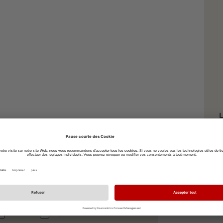
L
T
S
7
à vélo
à pied