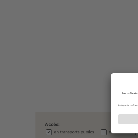
Accès:
en transports publics
en voiture