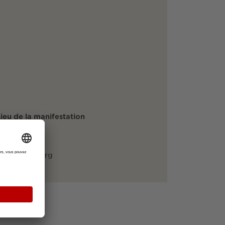
ieu de la manifestation
unisie
eestraße
9108 Freiburg