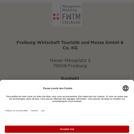
Freiburg Wirtschaft Touristik und Messe GmbH &
Co. KG
Neuer Messplatz 3
79108 Freiburg
Kontakt
eventportal@fwtm.de
Signaler des manifestations
Portail du tourisme: visit.freiburg.de
Politique de confidentialité
Imprimer