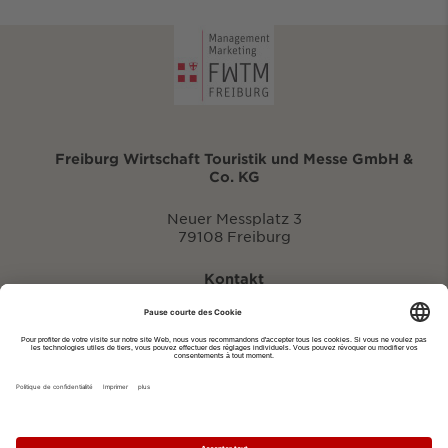
Freiburg Wirtschaft Touristik und Messe GmbH &
Co. KG
Neuer Messplatz 3
79108 Freiburg
Kontakt
eventportal@fwtm.de
Signaler des manifestations
Portail du tourisme: visit.freiburg.de
Politique de confidentialité