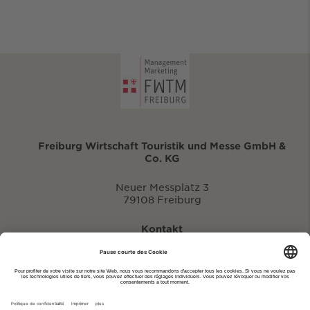
Freiburg Wirtschaft Touristik und Messe GmbH &
Co. KG
Neuer Messplatz 3
79108 Freiburg
Kontakt
eventportal@fwtm.de
Signaler des manifestations