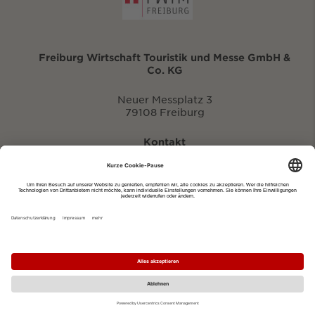
Freiburg Wirtschaft Touristik und Messe GmbH &
Co. KG
Neuer Messplatz 3
79108 Freiburg
Kontakt
eventportal@fwtm.de
Neue Veranstaltung eintragen
Tourismusportal visit.freiburg.de
Datenschutzerklärung
Impressum