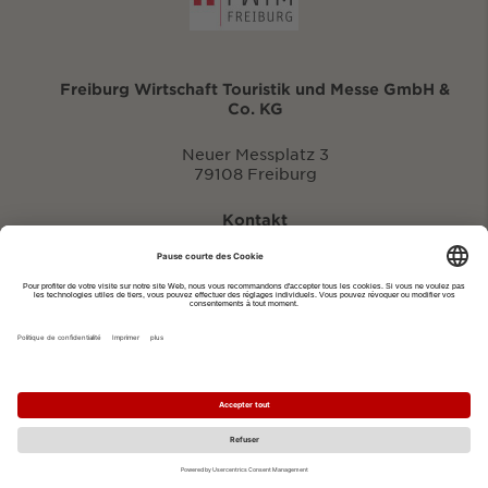
Freiburg Wirtschaft Touristik und Messe GmbH &
Co. KG
Neuer Messplatz 3
79108 Freiburg
Kontakt
eventportal@fwtm.de
Signaler des manifestations
Portail du tourisme: visit.freiburg.de
Politique de confidentialité
Imprimer